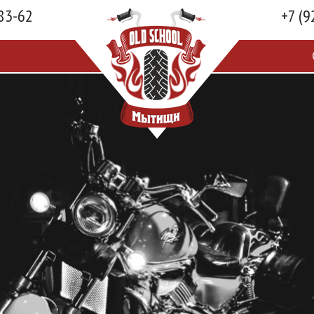
-83-62
+7 (9