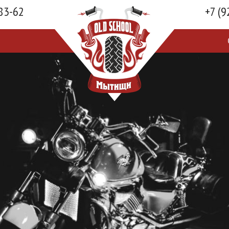
-83-62
+7 (9